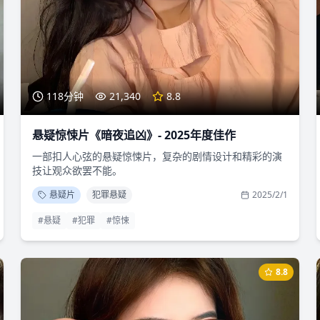
118分钟
21,340
8.8
悬疑惊悚片《暗夜追凶》- 2025年度佳作
一部扣人心弦的悬疑惊悚片，复杂的剧情设计和精彩的演
技让观众欲罢不能。
悬疑片
犯罪悬疑
2025/2/1
#
悬疑
#
犯罪
#
惊悚
8.8